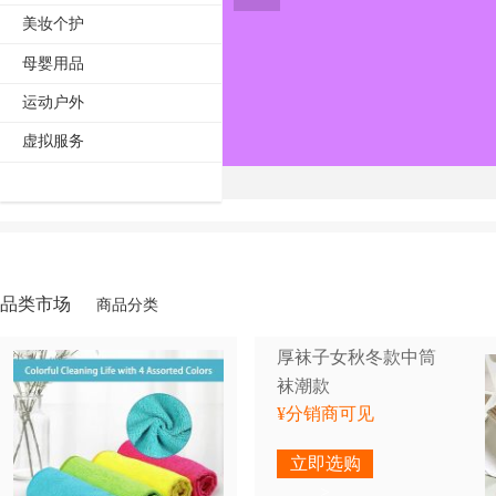
美妆个护
母婴用品
运动户外
虚拟服务
品类市场
商品分类
厚袜子女秋冬款中筒
袜潮款
¥分销商可见
立即选购
>