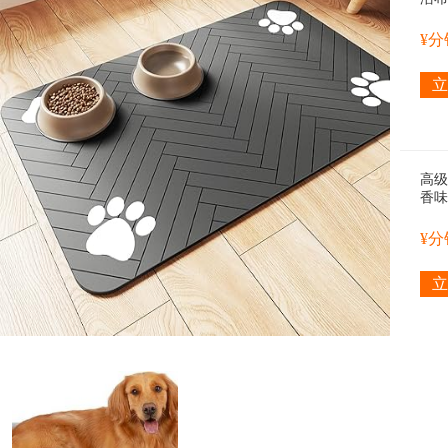
毛巾,
(绿
¥
立
高级
香味
(2 
¥
立