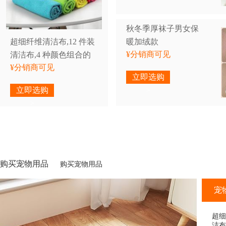
秋冬季厚袜子男女保
超细纤维清洁布,12 件装
暖加绒款
¥分销商可见
清洁布,4 种颜色组合的
¥分销商可见
清洁毛巾,11.5 英寸 X
立即选购
11.5 英寸(绿色/蓝色/黄
立即选购
>
色/粉色)
>
购买宠物用品
购买宠物用品
宠
超细
洁布