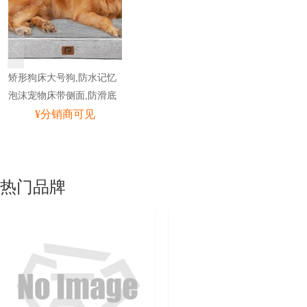
矫形狗床大号狗,防水记忆
泡沫宠物床带侧面,防滑底
部大号宠物床,带可洗可拆
¥分销商可见
卸枕套,灰色
热门品牌