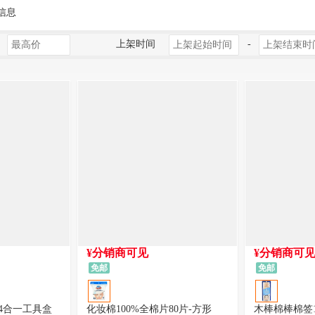
信息
上架时间
-
¥分销商可见
¥分销商可
免邮
免邮
4合一工具盒
化妆棉100%全棉片80片-方形
木棒棉棒棉签1