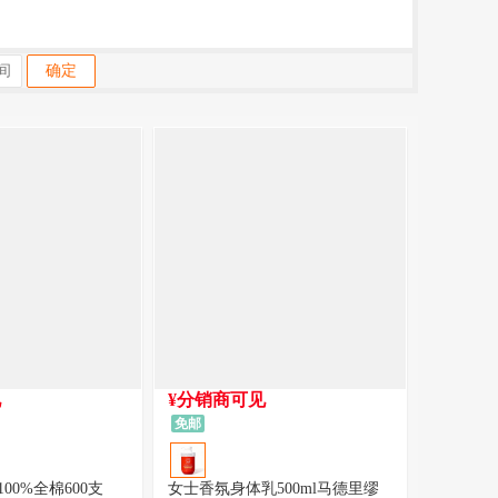
确定
见
¥分销商可见
免邮
00%全棉600支
女士香氛身体乳500ml马德里缪