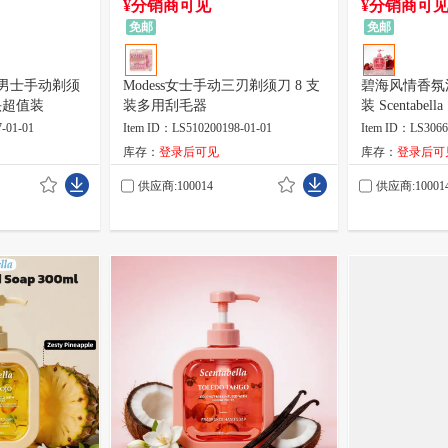
¥分销商可见
¥分销商可
免邮
免邮
h三刃男士手动剃须
Modess女士手动三刃剃须刀 8 支
碧海风情香氛洗
头超值装
装多用刮毛器
装 Scentabella
-01-01
Item ID：LS510200198-01-01
Item ID：LS3066
库存：
登录后可见
库存：
登录后可
供应商:100014
供应商:10001