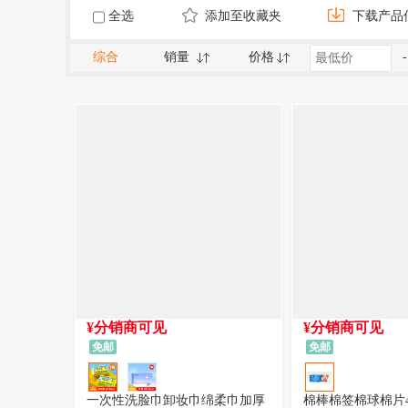
全选
添加至收藏夹
下载产品
综合
销量
价格
-
¥分销商可见
¥分销商可见
免邮
免邮
一次性洗脸巾卸妆巾绵柔巾加厚
棉棒棉签棉球棉片