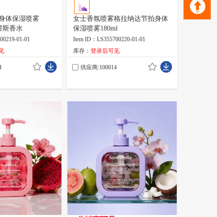
身体保湿喷雾
女士香氛喷雾格拉纳达节拍身体
里缪斯香水
保湿喷雾180ml
00219-01-01
Item ID：LS355700220-01-01
见
库存：
登录后可见
4
供应商:100014