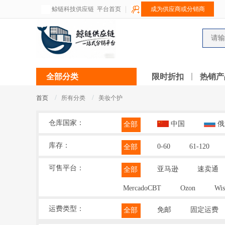
鲸链科技供应链
平台首页
成为供应商或分销商
全部分类
限时折扣
热销产
/
/
首页
所有分类
美妆个护
仓库国家：
中国
俄
全部
库存：
0-60
61-120
全部
可售平台：
亚马逊
速卖通
全部
MercadoCBT
Ozon
Wis
运费类型：
免邮
固定运费
全部