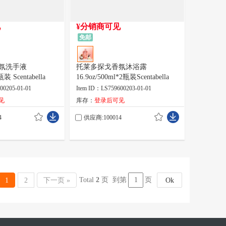
见
¥分销商可见
免邮
氛洗手液
托莱多探戈香氛沐浴露
瓶装 Scentabella
16.9oz/500ml*2瓶装Scentabella
00205-01-01
Item ID：LS759600203-01-01
见
库存：
登录后可见
4
供应商:100014
Total
2
页 到第
页
1
2
下一页 »
Ok