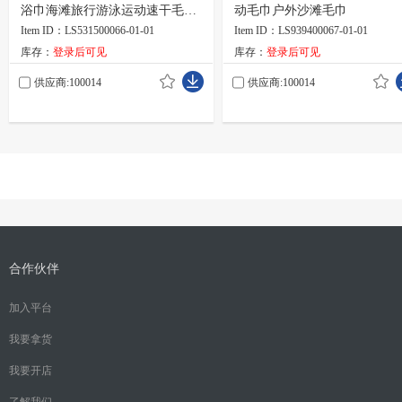
浴巾海滩旅行游泳运动速干毛巾
动毛巾户外沙滩毛巾
80*160cm
Item ID：LS531500066-01-01
Item ID：LS939400067-01-01
库存：
登录后可见
库存：
登录后可见
供应商:100014
供应商:100014
合作伙伴
加入平台
我要拿货
我要开店
了解我们