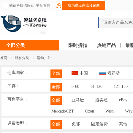
鲸链科技供应链
平台首页
成为供应商或分销商
全部分类
限时折扣
热销产品
最
/
/
首页
所有分类
运动户外
仓库国家：
中国
俄罗斯
全部
库存：
0-60
61-120
121-180
全部
可售平台：
亚马逊
速卖通
eBay
全部
MercadoCBT
Ozon
Wish
Wayf
运费类型：
免邮
固定运费
其他
全部