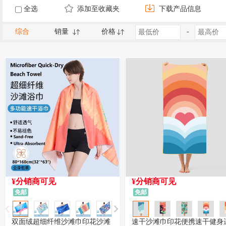
全选
添加至收藏夹
下载产品信息
综合
销量
价格
-
¥分销商可见
¥分销商可见
免邮
免邮
双面绒超细纤维沙滩巾印花沙滩
速干沙滩巾印花便携速干健身