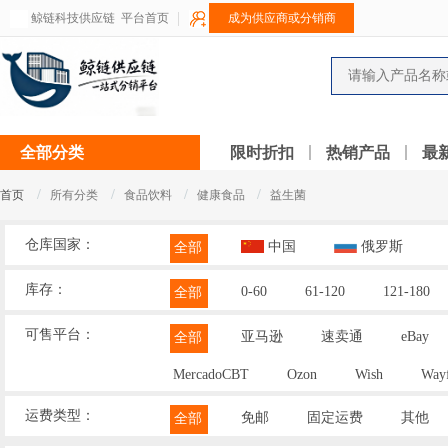
鲸链科技供应链
平台首页
成为供应商或分销商
全部分类
限时折扣
热销产品
最
/
/
/
/
首页
所有分类
食品饮料
健康食品
益生菌
仓库国家：
中国
俄罗斯
全部
库存：
0-60
61-120
121-180
全部
可售平台：
亚马逊
速卖通
eBay
全部
MercadoCBT
Ozon
Wish
Wayf
运费类型：
免邮
固定运费
其他
全部