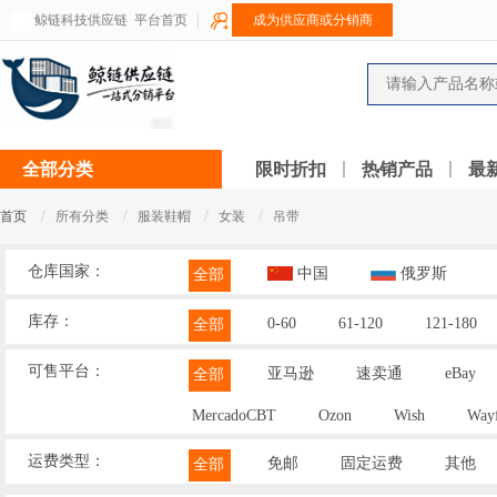
鲸链科技供应链
平台首页
成为供应商或分销商
全部分类
限时折扣
热销产品
最
/
/
/
/
首页
所有分类
服装鞋帽
女装
吊带
仓库国家：
中国
俄罗斯
全部
库存：
0-60
61-120
121-180
全部
可售平台：
亚马逊
速卖通
eBay
全部
MercadoCBT
Ozon
Wish
Wayf
运费类型：
免邮
固定运费
其他
全部