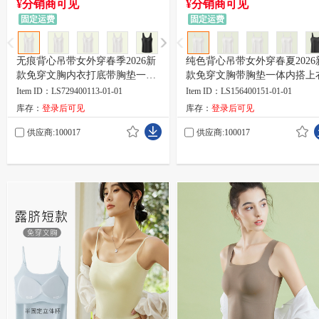
¥分销商可见
¥分销商可见
固定运费
固定运费
无痕背心吊带女外穿春季2026新
纯色背心吊带女外穿春夏2026
款免穿文胸内衣打底带胸垫一体
款免穿文胸带胸垫一体内搭上
内搭
Item ID：LS729400113-01-01
Item ID：LS156400151-01-01
库存：
登录后可见
库存：
登录后可见
供应商:100017
供应商:100017