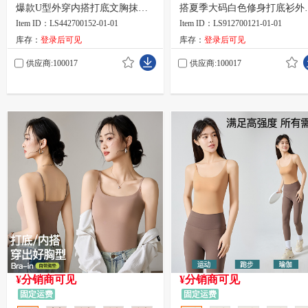
爆款U型外穿内搭打底文胸抹胸
搭夏季大码白色修身打底衫外
内衣
上衣
Item ID：LS442700152-01-01
Item ID：LS912700121-01-01
库存：
登录后可见
库存：
登录后可见
供应商:100017
供应商:100017
¥分销商可见
¥分销商可见
固定运费
固定运费