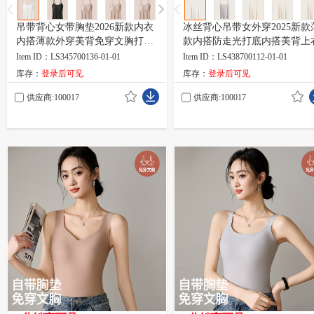
吊带背心女带胸垫2026新款内衣
冰丝背心吊带女外穿2025新款
内搭薄款外穿美背免穿文胸打底
款内搭防走光打底内搭美背上
上衣
Item ID：LS345700136-01-01
Item ID：LS438700112-01-01
库存：
登录后可见
库存：
登录后可见
供应商:100017
供应商:100017