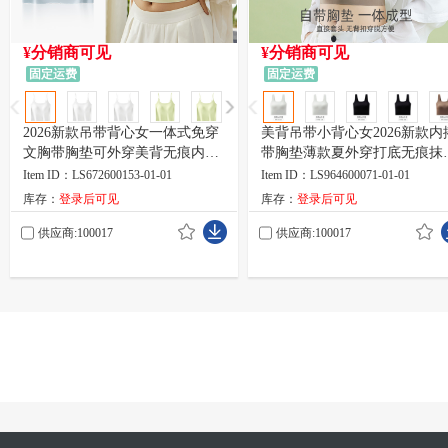
¥分销商可见
¥分销商可见
固定运费
固定运费
2026新款吊带背心女一体式免穿
美背吊带小背心女2026新款内
文胸带胸垫可外穿美背无痕内搭
带胸垫薄款夏外穿打底无痕抹
上衣
内衣
Item ID：LS672600153-01-01
Item ID：LS964600071-01-01
库存：
登录后可见
库存：
登录后可见
供应商:100017
供应商:100017