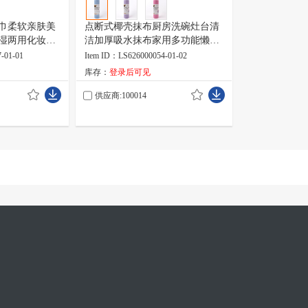
巾柔软亲肤美
点断式椰壳抹布厨房洗碗灶台清
湿两用化妆棉
洁加厚吸水抹布家用多功能懒人
抹布
-01-01
Item ID：LS626000054-01-02
库存：
登录后可见
供应商:100014