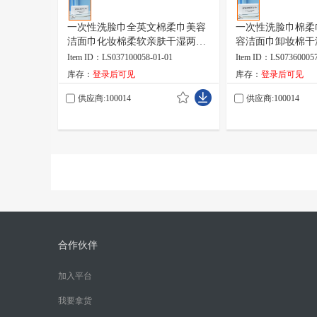
一次性洗脸巾全英文棉柔巾美容
一次性洗脸巾棉柔
洁面巾化妆棉柔软亲肤干湿两用
容洁面巾卸妆棉干
60抽
60抽
Item ID：LS037100058-01-01
Item ID：LS073600057
库存：
登录后可见
库存：
登录后可见
供应商:100014
供应商:100014
合作伙伴
加入平台
我要拿货