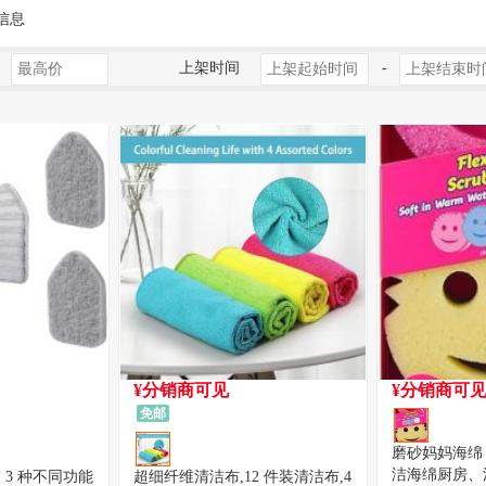
信息
上架时间
-
¥分销商可见
¥分销商可
免邮
磨砂妈妈海绵 
洁海绵厨房、浴
 3 种不同功能
超细纤维清洁布,12 件装清洁布,4