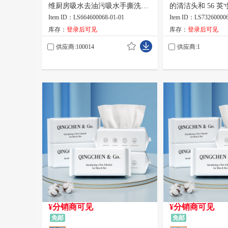
维厨房吸水去油污吸水手撕洗碗
的清洁头和 56 英寸(
抹布25*25cm*20片英文俄文
米)可伸缩长手柄,
Item ID：LS664600068-01-01
Item ID：LS732600006
用于清洁浴室厨房
库存：
登录后可见
库存：
登录后可见
缸、水槽、灰色
供应商:100014
供应商:1
¥分销商可见
¥分销商可见
免邮
免邮