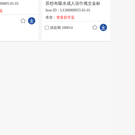
绵 用于擦洗-在线独
苏纱布吸水成人浴巾俄文金标
00005-01-01
Item ID：LS368900055-01-01
见
库存：
登录后可见
供应商:100014