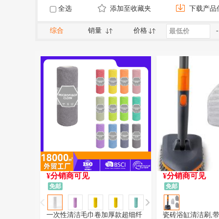
全选
添加至收藏夹
下载产品
综合
销量
价格
-
¥分销商可见
¥分销商可见
免邮
免邮
一次性清洁毛巾卷加厚款超细纤
瓷砖浴缸清洁刷,带