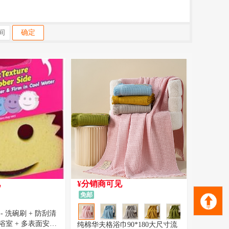
确定
见
¥分销商可见
免邮
- 洗碗刷 + 防刮清
室 + 多表面安全
纯棉华夫格浴巾90*180大尺寸流