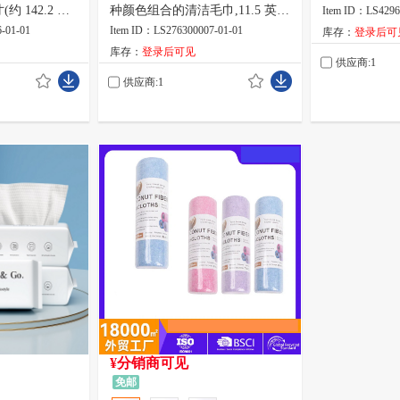
- 双面洗碗海
约 142.2 厘
种颜色组合的清洁毛巾,11.5 英寸
Item ID：LS4296
家(3 只装)
无划痕淋浴刷,
X 11.5 英寸(绿色/蓝色/黄色/粉
-01-01
Item ID：LS276300007-01-01
库存：
登录后可
厕所墙壁、浴
色)
库存：
登录后可见
供应商:1
供应商:1
¥分销商可见
免邮