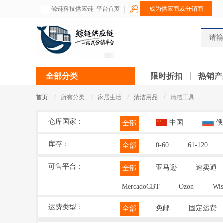
鲸链科技供应链
平台首页
成为供应商或分销商
全部分类
限时折扣
热销产
/
/
/
/
首页
所有分类
家居生活
清洁用品
清洁工具
仓库国家：
中国
俄
全部
库存：
0-60
61-120
全部
可售平台：
亚马逊
速卖通
全部
MercadoCBT
Ozon
Wis
运费类型：
免邮
固定运费
全部