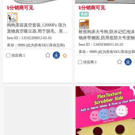
¥分销商可见
¥分销商可见
免邮
狗狗美容真空套装,12000Pa 强力
宠物真空吸尘器,用于脱毛、美
矫形狗床大号狗,防水记忆泡沫
容、安静、PG100、2L 大容量
物床带侧面,防滑底部大号宠物
Item ID：LS102200012-01-01
床,带可洗可拆卸枕套,灰色
Item ID：LS850300011-01-01
库存：9999 (此为所有SKU库存总和)
库存：9999 (此为所有SKU库存总和
供应商:1
供应商:1