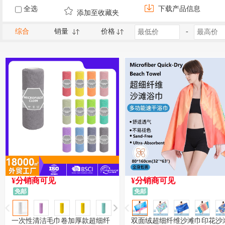
全选
下载产品信息
添加至收藏夹
综合
销量
价格
-
¥分销商可见
¥分销商可见
免邮
免邮
一次性清洁毛巾卷加厚款超细纤
双面绒超细纤维沙滩巾印花沙