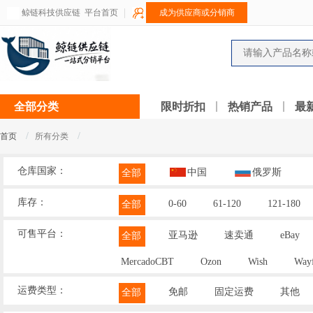
鲸链科技供应链
平台首页
成为供应商或分销商
全部分类
限时折扣
热销产品
最
/
/
首页
所有分类
仓库国家：
中国
俄罗斯
全部
库存：
0-60
61-120
121-180
全部
可售平台：
亚马逊
速卖通
eBay
全部
MercadoCBT
Ozon
Wish
Wayf
运费类型：
免邮
固定运费
其他
全部