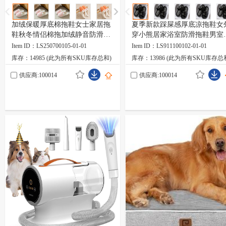
加绒保暖厚底棉拖鞋女士家居拖
夏季新款踩屎感厚底凉拖鞋女
鞋秋冬情侣棉拖加绒静音防滑月
穿小熊居家浴室防滑拖鞋男室
子鞋
软底
Item ID：LS250700105-01-01
Item ID：LS911100102-01-01
库存：14985 (此为所有SKU库存总和)
库存：13986 (此为所有SKU库存总
供应商:100014
供应商:100014