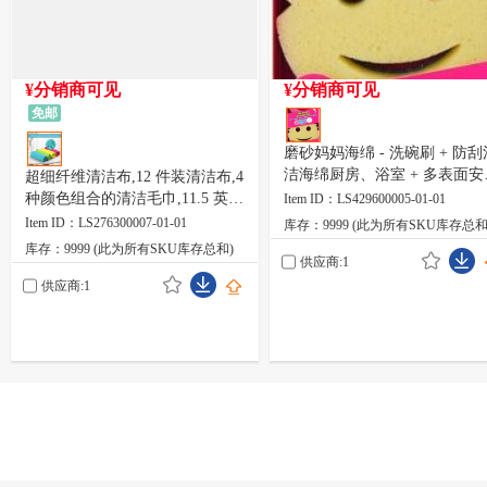
¥分销商可见
¥分销商可见
免邮
磨砂妈妈海绵 - 洗碗刷 + 防刮
洁海绵厨房、浴室 + 多表面安
超细纤维清洁布,12 件装清洁布,4
- 双面洗碗海绵 用于擦洗-在
种颜色组合的清洁毛巾,11.5 英寸
Item ID：LS429600005-01-01
家(3 只装)
X 11.5 英寸(绿色/蓝色/黄色/粉
Item ID：LS276300007-01-01
库存：9999 (此为所有SKU库存总和
色)
库存：9999 (此为所有SKU库存总和)
供应商:1
供应商:1