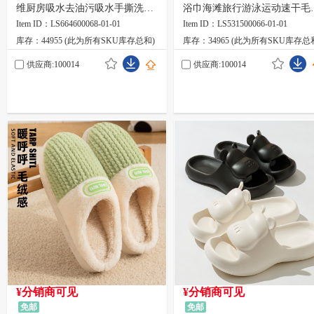
维厨房吸水去油污吸水手撕洗碗
浴巾海滩旅行游泳运动速干毛
抹布25*25cm*20片英文俄文
80*160cm
Item ID：LS664600068-01-01
Item ID：LS531500066-01-01
库存：44955 (此为所有SKU库存总和)
库存：34965 (此为所有SKU库存总
供应商:100014
供应商:100014
¥分销商可见
¥分销商可见
免邮
免邮