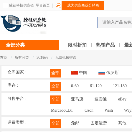
鲸链科技供应链
平台首页
成为供应商或分销商
全部分类
限时折扣
热销产品
最
/
/
/
首页
所有分类
3C数码
无线机械键盘
仓库国家：
中国
俄罗斯
全部
库存：
0-60
61-120
121-180
全部
可售平台：
亚马逊
速卖通
eBay
全部
MercadoCBT
Ozon
Wish
Wayf
运费类型：
免邮
固定运费
其他
全部