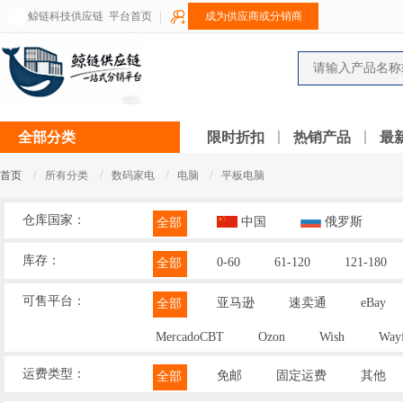
鲸链科技供应链
平台首页
成为供应商或分销商
全部分类
限时折扣
热销产品
最
/
/
/
/
首页
所有分类
数码家电
电脑
平板电脑
仓库国家：
中国
俄罗斯
全部
库存：
0-60
61-120
121-180
全部
可售平台：
亚马逊
速卖通
eBay
全部
MercadoCBT
Ozon
Wish
Wayf
运费类型：
免邮
固定运费
其他
全部