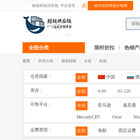
鲸链科技供应链
平台首页
成为供应商或分销商
全部分类
限时折扣
热销产
/
/
/
/
首页
所有分类
服装鞋帽
女装
鞋袜
仓库国家：
中国
俄
全部
库存：
0-60
61-120
全部
可售平台：
亚马逊
速卖通
全部
MercadoCBT
Ozon
Wis
运费类型：
免邮
固定运费
全部