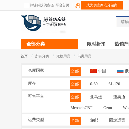
鲸链科技供应链
平台首页
成为供应商或分销商
全部分类
限时折扣
热销产
/
/
/
首页
所有分类
宠物用品
鸟类用品
仓库国家：
中国
俄
全部
库存：
0-60
61-120
全部
可售平台：
亚马逊
速卖通
全部
MercadoCBT
Ozon
Wis
运费类型：
免邮
固定运费
全部