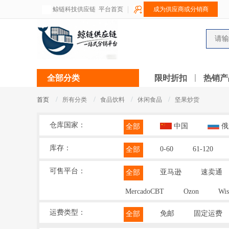
鲸链科技供应链
平台首页
成为供应商或分销商
全部分类
限时折扣
热销产
/
/
/
/
首页
所有分类
食品饮料
休闲食品
坚果炒货
仓库国家：
中国
俄
全部
库存：
0-60
61-120
全部
可售平台：
亚马逊
速卖通
全部
MercadoCBT
Ozon
Wis
运费类型：
免邮
固定运费
全部