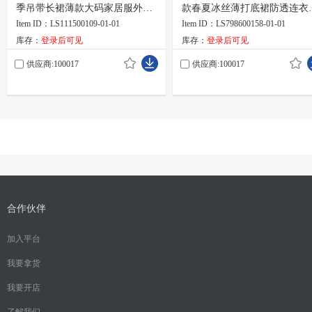
季吊带长裙薄款大码家居服外穿
款春夏冰丝薄打底裙防透连衣
睡衣
带裙
Item ID：LS111500109-01-01
Item ID：LS798600158-01-01
库存：
登录后可见
库存：
登录后可见
供应商:100017
供应商:100017
合作伙伴
加入平台
我要拿货
我要开店
了解我们