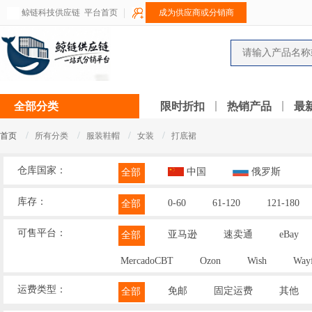
鲸链科技供应链
平台首页
成为供应商或分销商
全部分类
限时折扣
热销产品
最
/
/
/
/
首页
所有分类
服装鞋帽
女装
打底裙
仓库国家：
中国
俄罗斯
全部
库存：
0-60
61-120
121-180
全部
可售平台：
亚马逊
速卖通
eBay
全部
MercadoCBT
Ozon
Wish
Wayf
运费类型：
免邮
固定运费
其他
全部